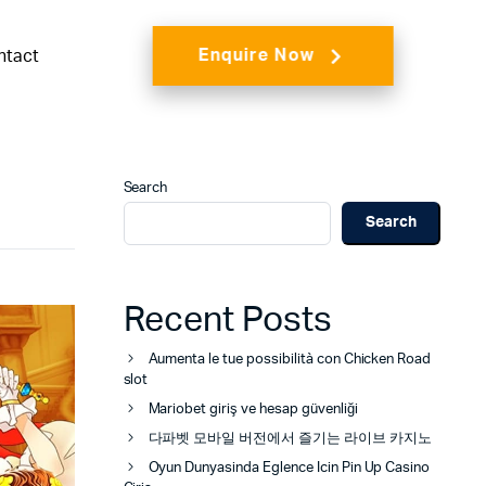
Enquire Now
ntact
Search
Search
Recent Posts
Aumenta le tue possibilità con Chicken Road
slot
Mariobet giriş ve hesap güvenliği
다파벳 모바일 버전에서 즐기는 라이브 카지노
Oyun Dunyasinda Eglence Icin Pin Up Casino