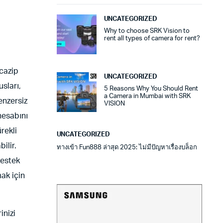
UNCATEGORIZED
Why to choose SRK Vision to
rent all types of camera for rent?
 cazip
UNCATEGORIZED
usları,
5 Reasons Why You Should Rent
a Camera in Mumbai with SRK
benzersiz
VISION
hesabını
rekli
UNCATEGORIZED
ilir.
ทางเข้า Fun888 ล่าสุด 2025: ไม่มีปัญหาเรื่องบล็อก
destek
mak için
inizi