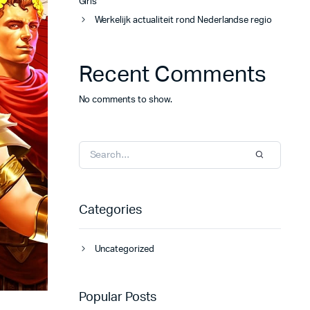
Giris
Werkelijk actualiteit rond Nederlandse regio
Recent Comments
No comments to show.
Categories
Uncategorized
Popular Posts