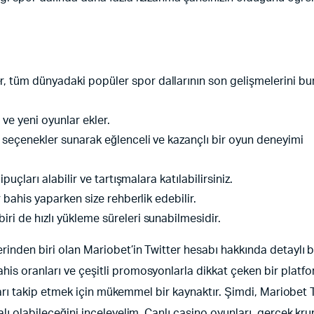
r, tüm dünyadaki popüler spor dallarının son gelişmelerini b
ve yeni oyunlar ekler.
ş seçenekler sunarak eğlenceli ve kazançlı bir oyun deneyimi
puçları alabilir ve tartışmalara katılabilirsiniz.
r bahis yaparken size rehberlik edebilir.
iri de hızlı yükleme süreleri sunabilmesidir.
rinden biri olan Mariobet’in Twitter hesabı hakkında detaylı bi
is oranları ve çeşitli promosyonlarla dikkat çeken bir platf
atları takip etmek için mükemmel bir kaynaktır. Şimdi, Mariobet 
lı olabileceğini inceleyelim. Canlı casino oyunları, gerçek kru