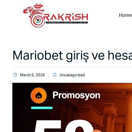
Home
Mariobet giriş ve hes
March 6, 2026
Uncategorized