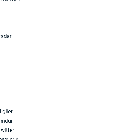
uradan
lgiler
ormdur.
Twitter
piyelerle