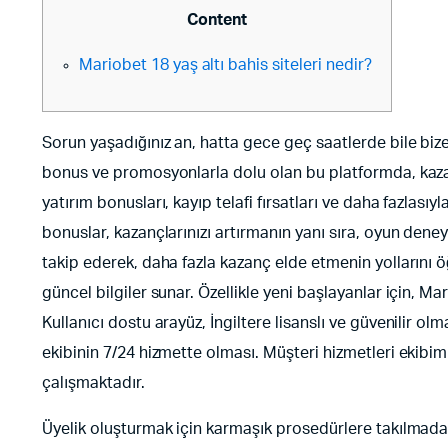
Content
Mariobet 18 yaş altı bahis siteleri nedir?
Sorun yaşadığınız an, hatta gece geç saatlerde bile bize u
bonus ve promosyonlarla dolu olan bu platformda, kazancın
yatırım bonusları, kayıp telafi fırsatları ve daha fazlasıyl
bonuslar, kazançlarınızı artırmanın yanı sıra, oyun dene
takip ederek, daha fazla kazanç elde etmenin yollarını öğr
güncel bilgiler sunar. Özellikle yeni başlayanlar için, M
Kullanıcı dostu arayüz, İngiltere lisanslı ve güvenilir olm
ekibinin 7/24 hizmette olması. Müşteri hizmetleri ekibimi
çalışmaktadır.
Üyelik oluşturmak için karmaşık prosedürlere takılmadan,