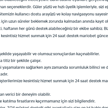
 seçeneklerdir. Güler yüzlü ve hızlı üyelik işlemleriyle, sizi 
itemizin kullanıcı dostu arayüzü ve kolay navigasyonu sayesi
ak için uzun süreler beklemek zorunda kalmadan anında kayıt ol
i, haftanın her günü destek alabileceğiniz bir ekibe sahibiz. Bi
ze kesintisiz hizmet sunmak için 24 saat destek mariobet günce
şekilde yaşayabilir ve olumsuz sonuçlardan kaçınabilirler.
titiz bir şekilde çalışır.
imi yaşamalarını sağlarken aynı zamanda sorumluluk bilinci ve 
adır.
müşterilerimize kesintisiz hizmet sunmak için 24 saat destek ma
 verici bir deneyim olabilir.
ve katılma fırsatlarını kaçırmamanız için sizi bilgilendirir.
ler, 7/24 müşteri desteği gibi avantajlarla size en iyi bahis de