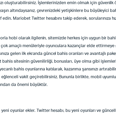
ı oluşturabilirsiniz. İşlemlerinizden emin olmak için güvenlik 
18 yaşın altındaysanız, çevrenizdeki yetişkinlere bu büyüleyici ba
 edin. Mariobet Twitter hesabını takip ederek, sorularınıza hız
porla hobi olarak ilgilenin, sitemizde herkes için uygun bir bah
e çok amaçlı menüleriyle oyunculara kazançlar elde ettirmeye
nıza gelen ilk ekranda güncel bahis oranları ve avantajlı pake
his sitesinin güvenilirliği, bonusları, üye olma gibi işlemler
canlı bahis oyunlarına katılarak, kazanma şansınızı artırabilir
 eğlenceli vakit geçirebilirsiniz. Bununla birlikte, mobil uyuml
ından da önemi büyüktür.
 yeni oyunlar ekler. Twitter hesabı, bu yeni oyunları ve güncel