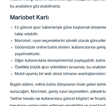
bu analizlere göz atabilirsiniz.
Mariobet Karlı
En güncel spor haberleriyle güne başlamak isteyenle
takip edebilir.
Mariobet, oyun seçeneklerini sürekli olarak günceller 
Günümüzde online bahis siteleri, kullanıcılarına geni
yaşatmaktadır.
Diğer kullanıcılarla deneyimlerinizi paylaşabilir, bahis i
Özellikle büyük spor etkinlikleri sırasında, bu analizle
Mobil uyumlu bir web sitesi olmanın avantajlarından b
Bugün sizlere, online bahis dünyasının önde gelen isimle
sunacağım. Mariobet, geniş oyun seçenekleri, yüksek bah
Twitter hesabı ise kullanıcılara güncel bilgileri ve fırs
hesabının neden takip edilmesi gerektiğini ve nasıl fayda