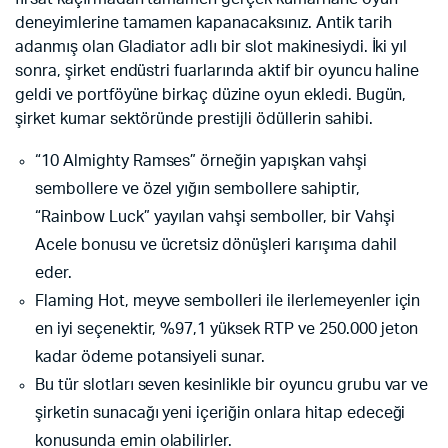
deneyimlerine tamamen kapanacaksınız. Antik tarih
adanmış olan Gladiator adlı bir slot makinesiydi. İki yıl
sonra, şirket endüstri fuarlarında aktif bir oyuncu haline
geldi ve portföyüne birkaç düzine oyun ekledi. Bugün,
şirket kumar sektöründe prestijli ödüllerin sahibi.
“10 Almighty Ramses” örneğin yapışkan vahşi
sembollere ve özel yığın sembollere sahiptir,
“Rainbow Luck” yayılan vahşi semboller, bir Vahşi
Acele bonusu ve ücretsiz dönüşleri karışıma dahil
eder.
Flaming Hot, meyve sembolleri ile ilerlemeyenler için
en iyi seçenektir, %97,1 yüksek RTP ve 250.000 jeton
kadar ödeme potansiyeli sunar.
Bu tür slotları seven kesinlikle bir oyuncu grubu var ve
şirketin sunacağı yeni içeriğin onlara hitap edeceği
konusunda emin olabilirler.