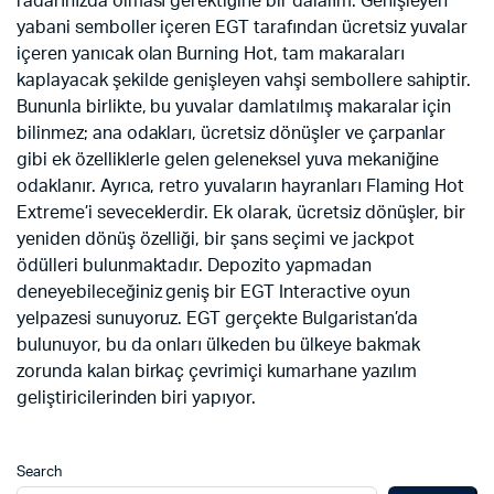
radarınızda olması gerektiğine bir dalalım. Genişleyen
yabani semboller içeren EGT tarafından ücretsiz yuvalar
içeren yanıcak olan Burning Hot, tam makaraları
kaplayacak şekilde genişleyen vahşi sembollere sahiptir.
Bununla birlikte, bu yuvalar damlatılmış makaralar için
bilinmez; ana odakları, ücretsiz dönüşler ve çarpanlar
gibi ek özelliklerle gelen geleneksel yuva mekaniğine
odaklanır. Ayrıca, retro yuvaların hayranları Flaming Hot
Extreme’i seveceklerdir. Ek olarak, ücretsiz dönüşler, bir
yeniden dönüş özelliği, bir şans seçimi ve jackpot
ödülleri bulunmaktadır. Depozito yapmadan
deneyebileceğiniz geniş bir EGT Interactive oyun
yelpazesi sunuyoruz. EGT gerçekte Bulgaristan’da
bulunuyor, bu da onları ülkeden bu ülkeye bakmak
zorunda kalan birkaç çevrimiçi kumarhane yazılım
geliştiricilerinden biri yapıyor.
Search