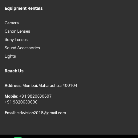
Equipment Rentals
Camera
Canon Lenses
Sony Lenses
Sound Accessories
Lights
Reach Us
Address
: Mumbai, Maharashtra 400104
Mobile
: +91 9820630697
+91 9820639696
Email
: srkvision2018@gmail.com