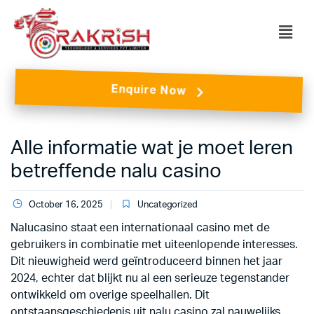
Enquire Now
Alle informatie wat je moet leren
betreffende nalu casino
October 16, 2025
Uncategorized
Nalucasino staat een internationaal casino met de
gebruikers in combinatie met uiteenlopende interesses.
Dit nieuwigheid werd geïntroduceerd binnen het jaar
2024, echter dat blijkt nu al een serieuze tegenstander
ontwikkeld om overige speelhallen. Dit
ontstaansgeschiedenis uit nalu casino zal nauwelijks