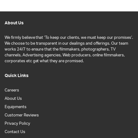
About Us
We firmly believe that ‘To keep our clients, we must keep our promises’.
We choose to be transparent in our dealings and offerings. Our team
works 24/7 to ensure that the filmmakers, photographers, TV
channels, Advertising agencies, Web producers, online filmmakers,
corporates etc get what they are promised.
Quick Links
Careers
About Us
Equipments
Customer Reviews
Privacy Policy
Contact Us