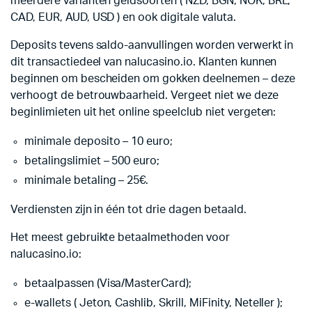
meerdere varianten geldsoorten ( NZD, BGN, NOK, BRL,
CAD, EUR, AUD, USD ) en ook digitale valuta.
Deposits tevens saldo-aanvullingen worden verwerkt in
dit transactiedeel van nalucasino.io. Klanten kunnen
beginnen om bescheiden om gokken deelnemen – deze
verhoogt de betrouwbaarheid. Vergeet niet we deze
beginlimieten uit het online speelclub niet vergeten:
minimale deposito – 10 euro;
betalingslimiet – 500 euro;
minimale betaling – 25€.
Verdiensten zijn in één tot drie dagen betaald.
Het meest gebruikte betaalmethoden voor
nalucasino.io:
betaalpassen (Visa/MasterCard);
e-wallets ( Jeton, Cashlib, Skrill, MiFinity, Neteller );