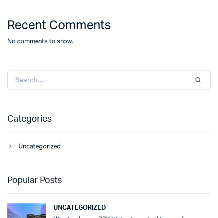
Recent Comments
No comments to show.
Categories
Uncategorized
Popular Posts
UNCATEGORIZED