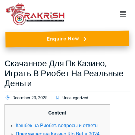
Enquire Now
Скачанное Для Пк Казино,
Играть В Риобет На Реальные
Деньги
December 23, 2025
Uncategorized
Content
Кэшбек на Риобет: вопросы и ответы
Преимущества Казино Rio Bet в 2024