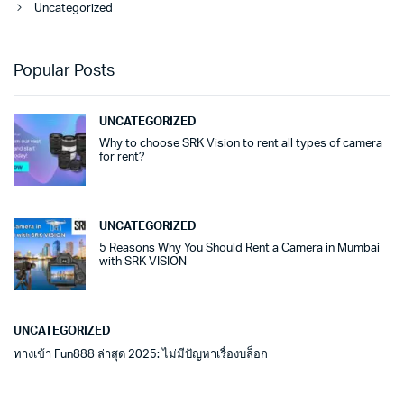
Uncategorized
Popular Posts
UNCATEGORIZED
Why to choose SRK Vision to rent all types of camera
for rent?
UNCATEGORIZED
5 Reasons Why You Should Rent a Camera in Mumbai
with SRK VISION
UNCATEGORIZED
ทางเข้า Fun888 ล่าสุด 2025: ไม่มีปัญหาเรื่องบล็อก