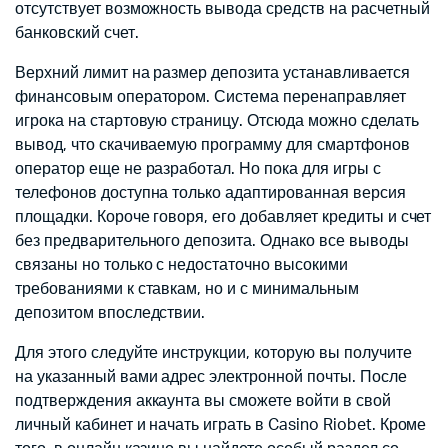
отсутствует возможность вывода средств на расчетный
банковский счет.
Верхний лимит на размер депозита устанавливается
финансовым оператором. Система перенаправляет
игрока на стартовую страницу. Отсюда можно сделать
вывод, что скачиваемую программу для смартфонов
оператор еще не разработал. Но пока для игры с
телефонов доступна только адаптированная версия
площадки. Короче говоря, его добавляет кредиты и счет
без предварительного депозита. Однако все выводы
связаны но только с недостаточно высокими
требованиями к ставкам, но и с минимальным
депозитом впоследствии.
Для этого следуйте инструкции, которую вы получите
на указанный вами адрес электронной почты. После
подтверждения аккаунта вы сможете войти в свой
личный кабинет и начать играть в Casino Riobet. Кроме