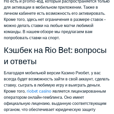
Но есть и promo-код, который распространяется только
для активации в мобильном приложении. Также в
личном кабинете есть возможность его активировать.
Кроме того, здесь нет ограничения в размере ставок –
можно делать ставки на любые матчи любимой
команды. В нашем обзоре мы предлагаем вам
попробовать ставки на спорт.
Кэшбек на Rio Bet: вопросы
и ответы
Благодаря мобильной версии Казино Риобет, у вас
всегда будет возможность зайти в свой аккаунт, сделать
ставку, сыграть в любимую игру и выиграть деньги.
Кроме того,
riobet casino
является лицензированным
оператором онлайн-гемблинга. Оно имеет
официальную лицензию, выданную соответствующим
органом, что обеспечивает юридическую защиту