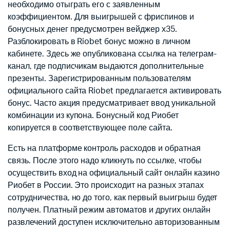
необходимо отыграть его с заявленным
коэффициентом. Для выигрышей с фриспинов и
бонусных денег предусмотрен вейджер х35.
Разблокировать в Riobet бонус можно в личном
кабинете. Здесь же опубликована ссылка на телеграм-
канал, где подписчикам выдаются дополнительные
презенты. Зарегистрированным пользователям
официального сайта Riobet предлагается активировать
бонус. Часто акция предусматривает ввод уникальной
комбинации из купона. Бонусный код Риобет
копируется в соответствующее поле сайта.
Есть на платформе контроль расходов и обратная
связь. После этого надо кликнуть по ссылке, чтобы
осуществить вход на официальный сайт онлайн казино
Риобет в России. Это происходит на разных этапах
сотрудничества, но до того, как первый выигрыш будет
получен. Платный режим автоматов и других онлайн
развлечений доступен исключительно авторизованным