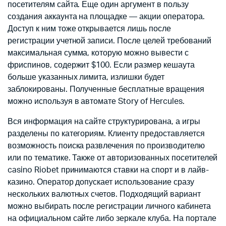
посетителям сайта. Еще один аргумент в пользу
создания аккаунта на площадке — акции оператора.
Доступ к ним тоже открывается лишь после
регистрации учетной записи. После целей требований
максимальная сумма, которую можно вывести с
фриспинов, содержит $100. Если размер кешаута
больше указанных лимита, излишки будет
заблокированы. Полученные бесплатные вращения
можно используя в автомате Story of Hercules.
Вся информация на сайте структурирована, а игры
разделены по категориям. Клиенту предоставляется
возможность поиска развлечения по производителю
или по тематике. Также от авторизованных посетителей
casino Riobet принимаются ставки на спорт и в лайв-
казино. Оператор допускает использование сразу
нескольких валютных счетов. Подходящий вариант
можно выбирать после регистрации личного кабинета
на официальном сайте либо зеркале клуба. На портале