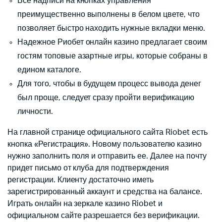
Все надписи на кнопках управления
преимущественно выполнены в белом цвете, что
позволяет быстро находить нужные вкладки меню.
Надежное Риобет онлайн казино предлагает своим
гостям топовые азартные игры, которые собраны в
едином каталоге.
Для того, чтобы в будущем процесс вывода денег
был проще, следует сразу пройти верификацию
личности.
На главной странице официального сайта Riobet есть
кнопка «Регистрация». Новому пользователю казино
нужно заполнить поля и отправить ее. Далее на почту
придет письмо от клуба для подтверждения
регистрации. Клиенту достаточно иметь
зарегистрированный аккаунт и средства на балансе.
Играть онлайн на зеркале казино Riobet и
официальном сайте разрешается без верификации.